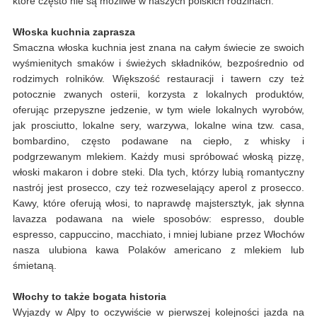
które często nie są możliwe w naszych polskich rodzinach.
Włoska kuchnia zaprasza
Smaczna włoska kuchnia jest znana na całym świecie ze swoich
wyśmienitych smaków i świeżych składników, bezpośrednio od
rodzimych rolników. Większość restauracji i tawern czy też
potocznie zwanych osterii, korzysta z lokalnych produktów,
oferując przepyszne jedzenie, w tym wiele lokalnych wyrobów,
jak prosciutto, lokalne sery, warzywa, lokalne wina tzw. casa,
bombardino, często podawane na ciepło, z whisky i
podgrzewanym mlekiem. Każdy musi spróbować włoską pizzę,
włoski makaron i dobre steki. Dla tych, którzy lubią romantyczny
nastrój jest prosecco, czy też rozweselający aperol z prosecco.
Kawy, które oferują włosi, to naprawdę majstersztyk, jak słynna
lavazza podawana na wiele sposobów: espresso, double
espresso, cappuccino, macchiato, i mniej lubiane przez Włochów
nasza ulubiona kawa Polaków americano z mlekiem lub
śmietaną.
Włochy to także bogata historia
Wyjazdy w Alpy to oczywiście w pierwszej kolejności jazda na