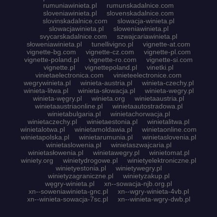
rumuniawinieta.pl
rumunskadalnice.com
sloveniawinieta.pl
slovenskadalnice.com
slovinskadalnice.com
slowacja-winieta.pl
slowacjawinieta.pl
sloweniawinieta.pl
svycarskadalnice.com
szwajcariawinieta.pl
słoweniawinieta.pl
tunellivigno.pl
vignette-at.com
vignette-bg.com
vignette-cz.com
vignette-pl.com
vignette-poland.pl
vignette-ro.com
vignette-si.com
vignette.pl
vignettepoland.pl
vinetki.pl
vinietaelectronica.com
vinieteelectronice.com
wegrywinieta.pl
winieta-austria.pl
winieta-czechy.pl
winieta-litwa.pl
winieta-słowacja.pl
winieta-wegry.pl
winieta-węgry.pl
winieta.org
winietaaustria.pl
winietaaustriaonline.pl
winietaautostradowa.pl
winietabulgaria.pl
winietachorwacja.pl
winietaczechy.pl
winietaestonia.pl
winietalitwa.pl
winietalotwa.pl
winietamoldawia.pl
winietaonline.com
winietapolska.pl
winietarumunia.pl
winietaslovenia.pl
winietaslowenia.pl
winietaszwajcaria.pl
winietasłowenia.pl
winietawegry.pl
winietomat.pl
winiety.org
winietydrogowe.pl
winietyelektroniczne.pl
winietyestonia.pl
winietywegry.pl
winietyzagraniczne.pl
winietyzakup.pl
węgry-winieta.pl
xn--sowacja-njb.org.pl
xn--soweniawinieta-gnc.pl
xn--wgry-winieta-4vb.pl
xn--winieta-sowacja-7sc.pl
xn--winieta-wgry-dwb.pl