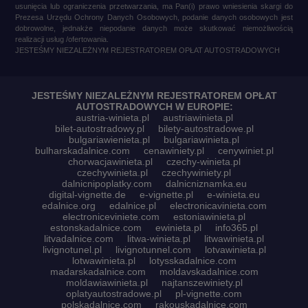
usunięcia lub ograniczenia przetwarzania, ma Pan(i) prawo wniesienia skargi do
Prezesa Urzędu Ochrony Danych Osobowych, podanie danych osobowych jest
dobrowolne, jednakże niepodanie danych może skutkować niemożliwością
realizacji usług /ofertowania.
JESTEŚMY NIEZALEŻNYM REJESTRATOREM OPŁAT AUTOSTRADOWYCH
JESTEŚMY NIEZALEŻNYM REJESTRATOREM OPŁAT
AUTOSTRADOWYCH W EUROPIE:
austria-winieta.pl
austriawinieta.pl
bilet-autostradowy.pl
bilety-autostradowe.pl
bulgariawienieta.pl
bulgariawinieta.pl
bulharskadalnice.com
cenawiniety.pl
cenywiniet.pl
chorwacjawinieta.pl
czechy-winieta.pl
czechywinieta.pl
czechywiniety.pl
dalnicnipoplatky.com
dalnicniznamka.eu
digital-vignette.de
e-vignette.pl
e-winieta.eu
edalnice.org
edalnice.pl
electronicavinieta.com
electroniceviniete.com
estoniawinieta.pl
estonskadalnice.com
ewinieta.pl
info365.pl
litvadalnice.com
litwa-winieta.pl
litwawinieta.pl
livignotunel.pl
livignotunnel.com
lotvawinieta.pl
lotwawinieta.pl
lotysskadalnice.com
madarskadalnice.com
moldavskadalnice.com
moldawiawinieta.pl
najtanszewiniety.pl
oplatyautostradowe.pl
pl-vignette.com
polskadalnice.com
rakouskadalnice.com