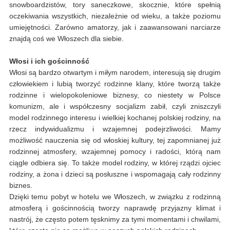
snowboardzistów, tory saneczkowe, skocznie, które spełnią
oczekiwania wszystkich, niezależnie od wieku, a także poziomu
umiejętności. Zarówno amatorzy, jak i zaawansowani narciarze
znajdą coś we Włoszech dla siebie.
Włosi i ich gościnność
Włosi są bardzo otwartym i miłym narodem, interesują się drugim
człowiekiem i lubią tworzyć rodzinne klany, które tworzą także
rodzinne i wielopokoleniowe biznesy, co niestety w Polsce
komunizm, ale i współczesny socjalizm zabił, czyli zniszczyli
model rodzinnego interesu i wielkiej kochanej polskiej rodziny, na
rzecz indywidualizmu i wzajemnej podejrzliwości. Mamy
możliwość nauczenia się od włoskiej kultury, tej zapomnianej już
rodzinnej atmosfery, wzajemnej pomocy i radości, którą nam
ciągle odbiera się. To także model rodziny, w której rządzi ojciec
rodziny, a żona i dzieci są posłuszne i wspomagają cały rodzinny
biznes.
Dzięki temu pobyt w hotelu we Włoszech, w związku z rodzinną
atmosferą i gościnnością tworzy naprawdę przyjazny klimat i
nastrój, że często potem tęsknimy za tymi momentami i chwilami,