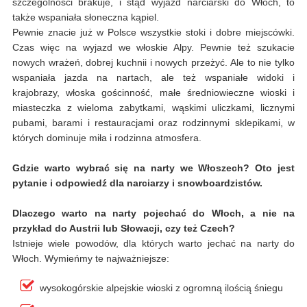
szczególności brakuje, i stąd wyjazd narciarski do Włoch, to
także wspaniała słoneczna kąpiel.
Pewnie znacie już w Polsce wszystkie stoki i dobre miejscówki.
Czas więc na wyjazd we włoskie Alpy. Pewnie też szukacie
nowych wrażeń, dobrej kuchnii i nowych przeżyć. Ale to nie tylko
wspaniała jazda na nartach, ale też wspaniałe widoki i
krajobrazy, włoska gościnność, małe średniowieczne wioski i
miasteczka z wieloma zabytkami, wąskimi uliczkami, licznymi
pubami, barami i restauracjami oraz rodzinnymi sklepikami, w
których dominuje miła i rodzinna atmosfera.
Gdzie warto wybrać się na narty we Włoszech? Oto jest
pytanie i odpowiedź dla narciarzy i snowboardzistów.
Dlaczego warto na narty pojechać do Włoch, a nie na
przykład do Austrii lub Słowacji, czy też Czech?
Istnieje wiele powodów, dla których warto jechać na narty do
Włoch. Wymieńmy te najważniejsze:
wysokogórskie alpejskie wioski z ogromną ilością śniegu