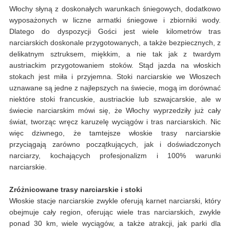
Włochy słyną z doskonałych warunkach śniegowych, dodatkowo
wyposażonych w liczne armatki śniegowe i zbiorniki wody.
Dlatego do dyspozycji Gości jest wiele kilometrów tras
narciarskich doskonale przygotowanych, a także bezpiecznych, z
delikatnym sztruksem, miękkim, a nie tak jak z twardym
austriackim przygotowaniem stoków. Stąd jazda na włoskich
stokach jest miła i przyjemna. Stoki narciarskie we Włoszech
uznawane są jedne z najlepszych na świecie, mogą im dorównać
niektóre stoki francuskie, austriackie lub szwajcarskie, ale w
świecie narciarskim mówi się, że Włochy wyprzedziły już cały
świat, tworząc wręcz karuzelę wyciągów i tras narciarskich. Nic
więc dziwnego, że tamtejsze włoskie trasy narciarskie
przyciągają zarówno początkujących, jak i doświadczonych
narciarzy, kochających profesjonalizm i 100% warunki
narciarskie.
Zróżnicowane trasy narciarskie i stoki
Włoskie stacje narciarskie zwykle oferują karnet narciarski, który
obejmuje cały region, oferując wiele tras narciarskich, zwykle
ponad 30 km, wiele wyciągów, a także atrakcji, jak parki dla