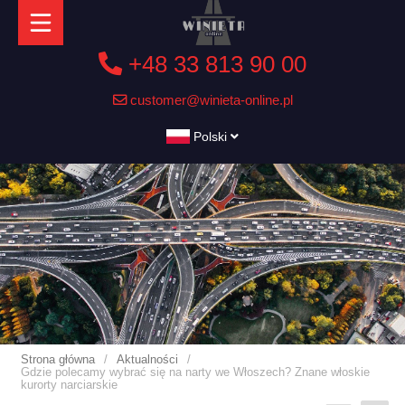
+48 33 813 90 00
customer@winieta-online.pl
Polski
Strona główna
/
Aktualności
/
Gdzie polecamy wybrać się na narty we Włoszech? Znane włoskie
kurorty narciarskie