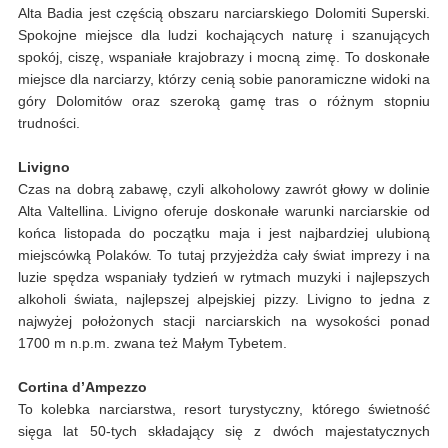
Alta Badia jest częścią obszaru narciarskiego Dolomiti Superski.
Spokojne miejsce dla ludzi kochających naturę i szanujących
spokój, ciszę, wspaniałe krajobrazy i mocną zimę. To doskonałe
miejsce dla narciarzy, którzy cenią sobie panoramiczne widoki na
góry Dolomitów oraz szeroką gamę tras o różnym stopniu
trudności.
Livigno
Czas na dobrą zabawę, czyli alkoholowy zawrót głowy w dolinie
Alta Valtellina. Livigno oferuje doskonałe warunki narciarskie od
końca listopada do początku maja i jest najbardziej ulubioną
miejscówką Polaków. To tutaj przyjeżdża cały świat imprezy i na
luzie spędza wspaniały tydzień w rytmach muzyki i najlepszych
alkoholi świata, najlepszej alpejskiej pizzy. Livigno to jedna z
najwyżej położonych stacji narciarskich na wysokości ponad
1700 m n.p.m. zwana też Małym Tybetem.
Cortina d’Ampezzo
To kolebka narciarstwa, resort turystyczny, którego świetność
sięga lat 50-tych składający się z dwóch majestatycznych