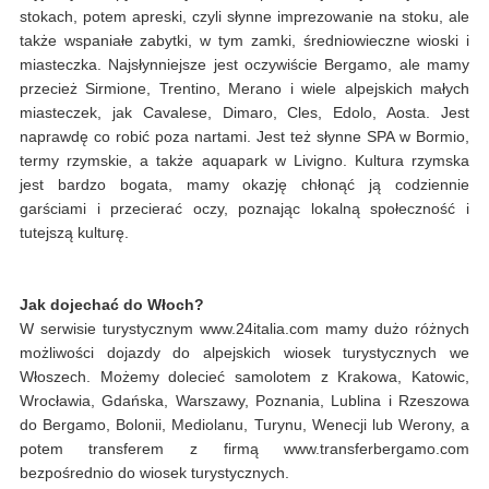
stokach, potem apreski, czyli słynne imprezowanie na stoku, ale
także wspaniałe zabytki, w tym zamki, średniowieczne wioski i
miasteczka. Najsłynniejsze jest oczywiście Bergamo, ale mamy
przecież Sirmione, Trentino, Merano i wiele alpejskich małych
miasteczek, jak Cavalese, Dimaro, Cles, Edolo, Aosta. Jest
naprawdę co robić poza nartami. Jest też słynne SPA w Bormio,
termy rzymskie, a także aquapark w Livigno. Kultura rzymska
jest bardzo bogata, mamy okazję chłonąć ją codziennie
garściami i przecierać oczy, poznając lokalną społeczność i
tutejszą kulturę.
Jak dojechać do Włoch?
W serwisie turystycznym www.24italia.com mamy dużo różnych
możliwości dojazdy do alpejskich wiosek turystycznych we
Włoszech. Możemy dolecieć samolotem z Krakowa, Katowic,
Wrocławia, Gdańska, Warszawy, Poznania, Lublina i Rzeszowa
do Bergamo, Bolonii, Mediolanu, Turynu, Wenecji lub Werony, a
potem transferem z firmą www.transferbergamo.com
bezpośrednio do wiosek turystycznych.