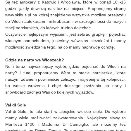
Są też autokary z Katowic i Wrocławia, które w ponad 10 -15
godzin jazdy dowiozą nas też na miejsce. Proponujemy stronę
www.skibus.pl na której znajdziemy wszystkie możliwe przejazdu
do Włoch autokarami i mikrobusami, w szczególności do małych
stacji narciarskich, do których trudno dojechać.
Oczywiście najlepszym wyjściem, jest zebrać grupkę i pojechać
własnym samochodem, jesteśmy wówczas niezależni i mamy
możliwość zwiedzania tego, na co mamy naprawdę ochotę.
Gdzie na narty we Włoszech?
No i teraz najważniejszy wybór, gdzie pojechać do Włoch na
narty? I tutaj proponujemy Wam te stacje narciarskie, które
naszym zdaniem powinniście zaliczyć, i najlepiej w tej kolejności,
bo wasze wrażenia i chęć dalszego jeżdżenia na narty i
snowboard zachęci Was do kolejnych wyjazdów.
Val di Sole
Val di Sole, to taki start w alpejskie włoskie stoki. Do wyboru
mamy wiele możliwości zakwaterowania. Największe sławy to
Marilleva 1400 i Madonna Di Campiglio, ale możemy też
powiedzieć, że Passo Tonale. To ogromny i nowoczesny teren