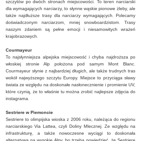
szczytów po dwóch stronach miejscowości. To teren narciarski
dla wymagających narciarzy, to słynne wąskie pionowe żleby, ale
także najdłuższe trasy dla narciarzy wymagających. Polecamy
doświadczonym narciarzom, mniej snowboardzistom. Trasy
naszym zdaniem są pełne emocji i niesamowitych wrażeń
krajobrazowych.
Courmayeur
To najsłynniejsza alpejska miejscowość i chyba najdroższa po
włoskiej stronie Alp położona pod samym Mont Blanc.
Courmayeur słynie z najbardziej długich, ale także trudnych tras
wokół najwyższego szczytu Europy. Miejsce to przyciąga sławy
świata ze względu na doskonałe nasłonecznienie i promienie UV,
które czynią, że to właśnie tu można zrobić najlepsze zdjęcia do
instagrama.
Sestriere w Piemoncie
Sestriere to olimpijska wioska z 2006 roku, należąca do regionu
narciarskiego Via Lattea, czyli Doliny Mlecznej. Ze względu na
infrastrukturę, a także nowoczesne wyciągi to doskonała
alternatywa na wysokie Alpy, bo trzeba powiedzieć, że Sestriere