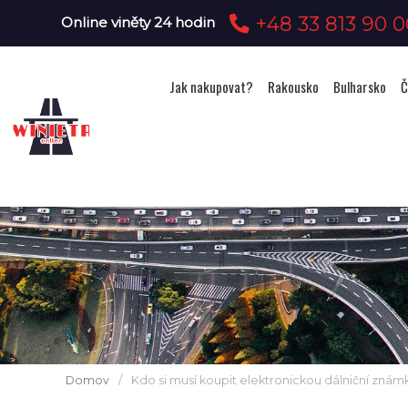
+48 33 813 90 0
Online viněty 24 hodin
Jak nakupovat?
Rakousko
Bulharsko
Č
Domov
/
Kdo si musí koupit elektronickou dálniční znám