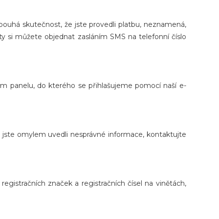
pouhá skutečnost, že jste provedli platbu, neznamená,
ty si můžete objednat zasláním SMS na telefonní číslo
ém panelu, do kterého se přihlašujeme pomocí naší e-
d jste omylem uvedli nesprávné informace, kontaktujte
istračních značek a registračních čísel na vinětách,