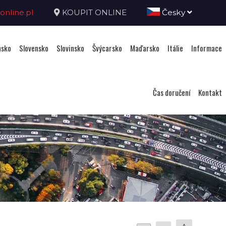
nline.pl
KOUPIT ONLINE
Česky
sko
Slovensko
Slovinsko
Švýcarsko
Maďarsko
Itálie
Informace
Čas doručení
Kontakt