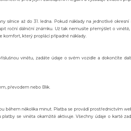
 silnice až do 31. ledna. Pokud náklady na jednotlivé okresní 
upit roční dálniční známku. Už tak nemusíte přemýšlet o vinětě
e komfort, který proplácí případné náklady.
íslušnou vinětu, zadáte údaje o svém vozidle a dokončíte dalš
lem, převodem nebo Blik.
rtou během několika minut. Platba se provádí prostřednictvím w
 platby se viněta okamžitě aktivuje. Všechny údaje o kartě z