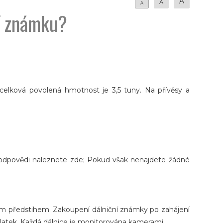
A
A
A
ní známku?
 celková povolená hmotnost je 3,5 tuny. Na přívěsy a
y, odpovědi naleznete zde; Pokud však nenajdete žádné
ným předstihem. Zakoupení dálniční známky po zahájení
platek. Každá dálnice je monitorována kamerami.