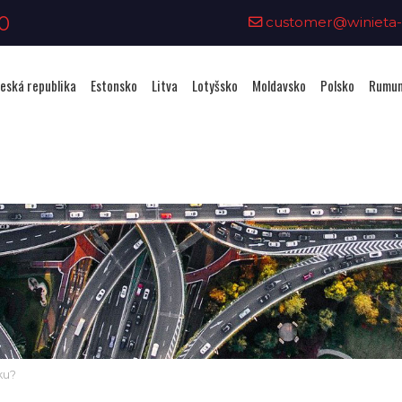
0
customer@winieta-o
eská republika
Estonsko
Litva
Lotyšsko
Moldavsko
Polsko
Rumun
ku?