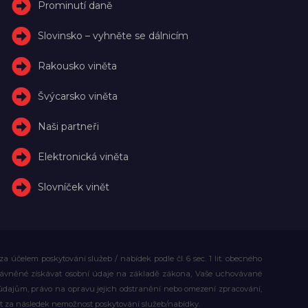
Prominutí daně
Slovinsko – vyhněte se dálnicím
Rakousko viněta
Švýcarsko viněta
Naši partneři
Elektronická viněta
Slovníček vinět
účelem poskytování služeb / nabídek podle čl. 6 sec. 1 lit. obecného
rávněné získávat osobní údaje na základě zákona, Vaše uchovávané
dajům, právo na opravu jejich odstranění nebo omezení zpracování,
t za následek nemožnost poskytování služeb/nabídky.