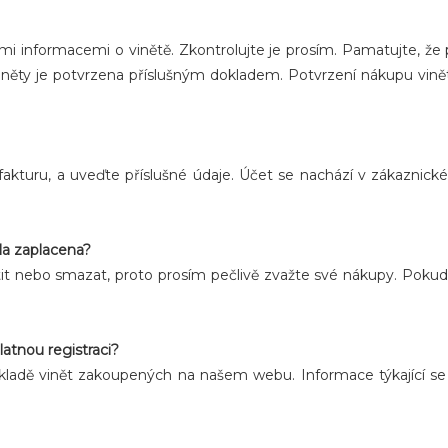
i informacemi o vinětě. Zkontrolujte je prosím. Pamatujte, že 
iněty je potvrzena příslušným dokladem. Potvrzení nákupu vině
fakturu, a uveďte příslušné údaje. Účet se nachází v zákaznick
la zaplacena?
átit nebo smazat, proto prosím pečlivě zvažte své nákupy. Poku
atnou registraci?
ě vinět zakoupených na našem webu. Informace týkající se reg