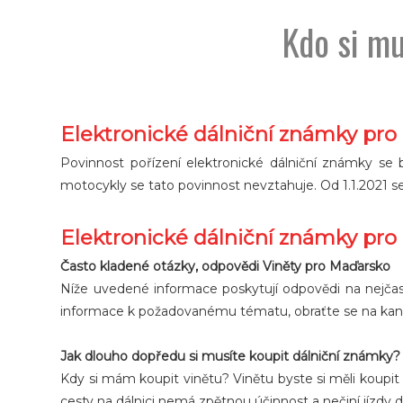
Kdo si mu
Elektronické dálniční známky pro
Povinnost pořízení elektronické dálniční známky se 
motocykly se tato povinnost nevztahuje. Od 1.1.2021 se
Elektronické dálniční známky pr
Často kladené otázky, odpovědi Viněty pro Maďarsko
Níže uvedené informace poskytují odpovědi na nejčast
informace k požadovanému tématu, obraťte se na kanc
Jak dlouho dopředu si musíte koupit dálniční známky?
Kdy si mám koupit vinětu? Vinětu byste si měli koupi
cesty na dálnici nemá zpětnou účinnost a nečiní jízdy