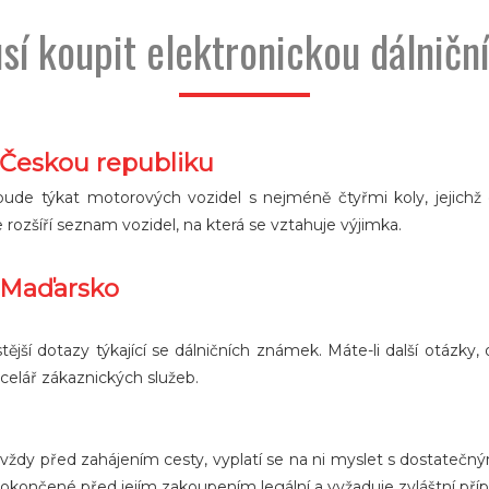
sí koupit elektronickou dálnič
 Českou republiku
bude týkat motorových vozidel s nejméně čtyřmi koly, jejichž
 rozšíří seznam vozidel, na která se vztahuje výjimka.
o Maďarsko
ější dotazy týkající se dálničních známek. Máte-li další otázk
elář zákaznických služeb.
t vždy před zahájením cesty, vyplatí se na ni myslet s dostateč
 dokončené před jejím zakoupením legální a vyžaduje zvláštní pří