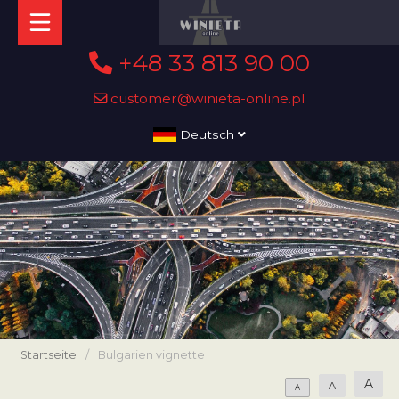
+48 33 813 90 00
customer@winieta-online.pl
Deutsch
Startseite
/
Bulgarien vignette
A
A
A