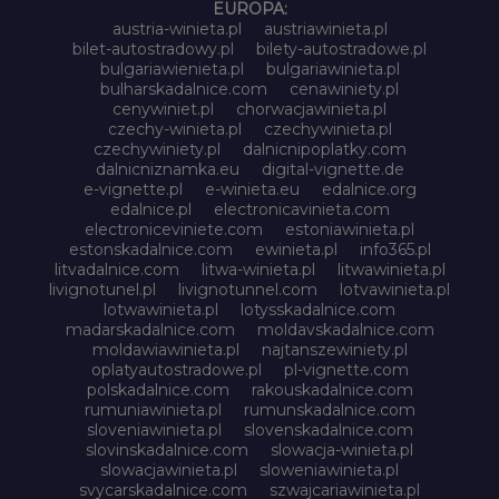
EUROPA:
austria-winieta.pl
austriawinieta.pl
bilet-autostradowy.pl
bilety-autostradowe.pl
bulgariawienieta.pl
bulgariawinieta.pl
bulharskadalnice.com
cenawiniety.pl
cenywiniet.pl
chorwacjawinieta.pl
czechy-winieta.pl
czechywinieta.pl
czechywiniety.pl
dalnicnipoplatky.com
dalnicniznamka.eu
digital-vignette.de
e-vignette.pl
e-winieta.eu
edalnice.org
edalnice.pl
electronicavinieta.com
electroniceviniete.com
estoniawinieta.pl
estonskadalnice.com
ewinieta.pl
info365.pl
litvadalnice.com
litwa-winieta.pl
litwawinieta.pl
livignotunel.pl
livignotunnel.com
lotvawinieta.pl
lotwawinieta.pl
lotysskadalnice.com
madarskadalnice.com
moldavskadalnice.com
moldawiawinieta.pl
najtanszewiniety.pl
oplatyautostradowe.pl
pl-vignette.com
polskadalnice.com
rakouskadalnice.com
rumuniawinieta.pl
rumunskadalnice.com
sloveniawinieta.pl
slovenskadalnice.com
slovinskadalnice.com
slowacja-winieta.pl
slowacjawinieta.pl
sloweniawinieta.pl
svycarskadalnice.com
szwajcariawinieta.pl