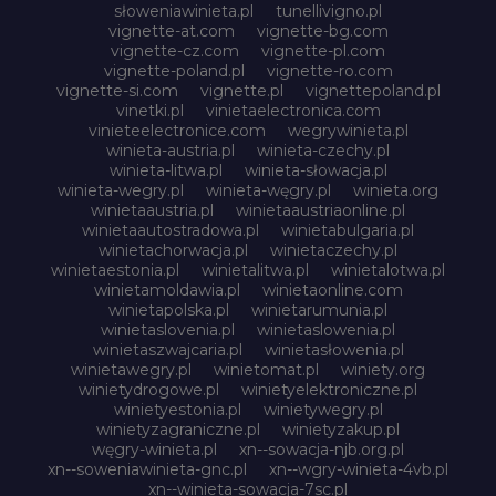
słoweniawinieta.pl
tunellivigno.pl
vignette-at.com
vignette-bg.com
vignette-cz.com
vignette-pl.com
vignette-poland.pl
vignette-ro.com
vignette-si.com
vignette.pl
vignettepoland.pl
vinetki.pl
vinietaelectronica.com
vinieteelectronice.com
wegrywinieta.pl
winieta-austria.pl
winieta-czechy.pl
winieta-litwa.pl
winieta-słowacja.pl
winieta-wegry.pl
winieta-węgry.pl
winieta.org
winietaaustria.pl
winietaaustriaonline.pl
winietaautostradowa.pl
winietabulgaria.pl
winietachorwacja.pl
winietaczechy.pl
winietaestonia.pl
winietalitwa.pl
winietalotwa.pl
winietamoldawia.pl
winietaonline.com
winietapolska.pl
winietarumunia.pl
winietaslovenia.pl
winietaslowenia.pl
winietaszwajcaria.pl
winietasłowenia.pl
winietawegry.pl
winietomat.pl
winiety.org
winietydrogowe.pl
winietyelektroniczne.pl
winietyestonia.pl
winietywegry.pl
winietyzagraniczne.pl
winietyzakup.pl
węgry-winieta.pl
xn--sowacja-njb.org.pl
xn--soweniawinieta-gnc.pl
xn--wgry-winieta-4vb.pl
xn--winieta-sowacja-7sc.pl