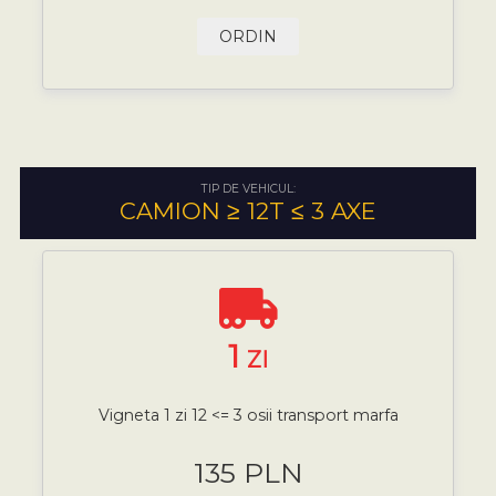
ORDIN
TIP DE VEHICUL:
CAMION ≥ 12T ≤ 3 AXE
1
ZI
Vigneta 1 zi 12 <= 3 osii transport marfa
135 PLN