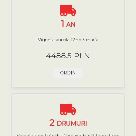
1
AN
Vigneta anuala 12 <= 3 marfa
4488.5 PLN
ORDIN
2
DRUMURI
Vigneta pod Fetesti - Cernavoda <12 tone, 3 osii,