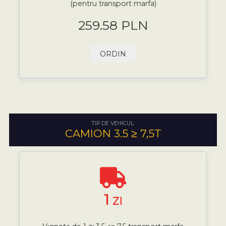
(pentru transport marfa)
259.58 PLN
ORDIN
TIP DE VEHICUL:
CAMION 3.5 ≥ 7,5T
1
ZI