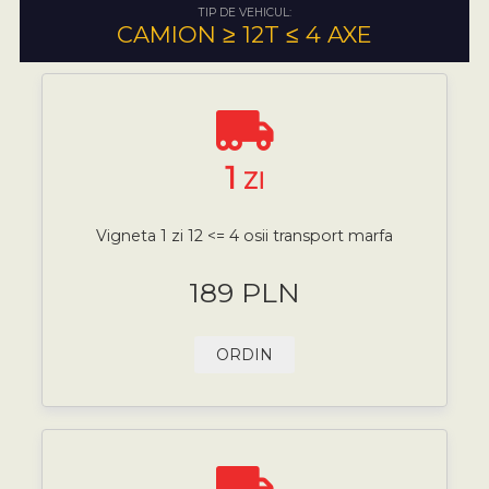
TIP DE VEHICUL:
CAMION ≥ 12T ≤ 4 AXE
1
ZI
Vigneta 1 zi 12 <= 4 osii transport marfa
189 PLN
ORDIN