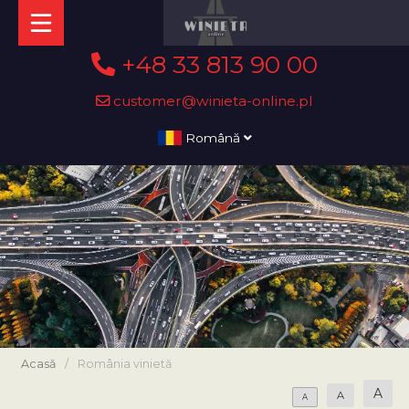
+48 33 813 90 00
customer@winieta-online.pl
Română
Acasă
/
România vinietă
A
A
A