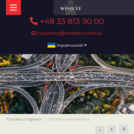
+48 33 813 90 00
customer@winieta-online.pl
Український
Головна сторінка
/
Словаччина віньєтка
A
A
A